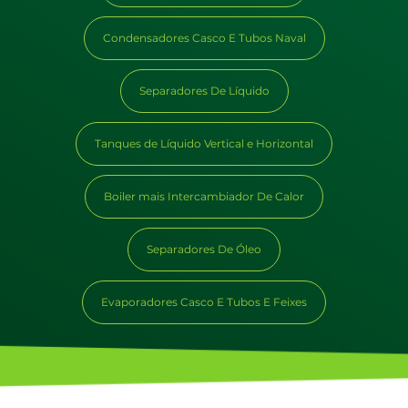
Condensadores Casco E Tubos Naval
Separadores De Líquido
Tanques de Líquido Vertical e Horizontal
Boiler mais Intercambiador De Calor
Separadores De Óleo
Evaporadores Casco E Tubos E Feixes