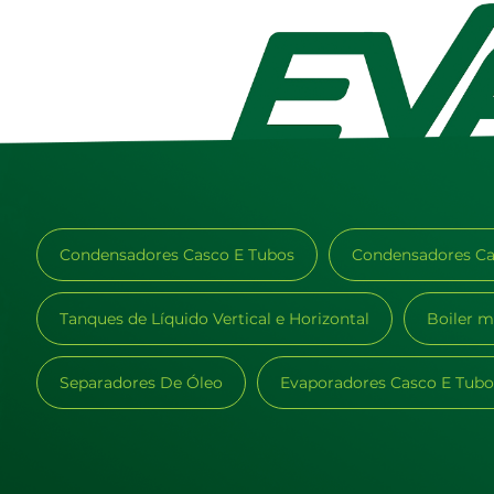
Condensadores Casco E Tubos
Condensadores Ca
Tanques de Líquido Vertical e Horizontal
Boiler m
Separadores De Óleo
Evaporadores Casco E Tubo