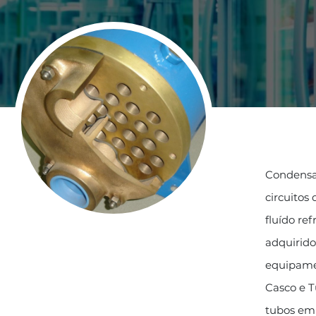
Condensa
circuitos
fluído re
adquirido
equipamen
Casco e 
tubos em 