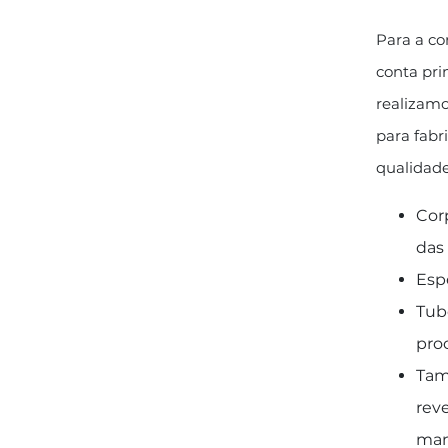
Para a co
conta pri
realizamo
para fabr
qualidade
Cor
das
Esp
Tub
pro
Tam
rev
man