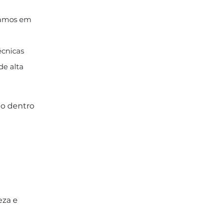
vamos em
écnicas
de alta
do dentro
eza e